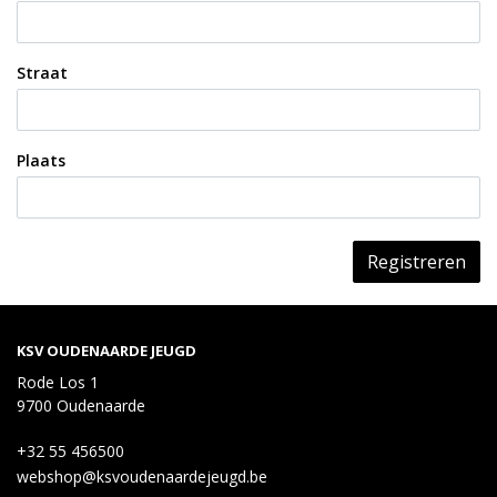
Straat
Plaats
Registreren
KSV OUDENAARDE JEUGD
Rode Los 1
9700 Oudenaarde
+32 55 456500
webshop@ksvoudenaardejeugd.be