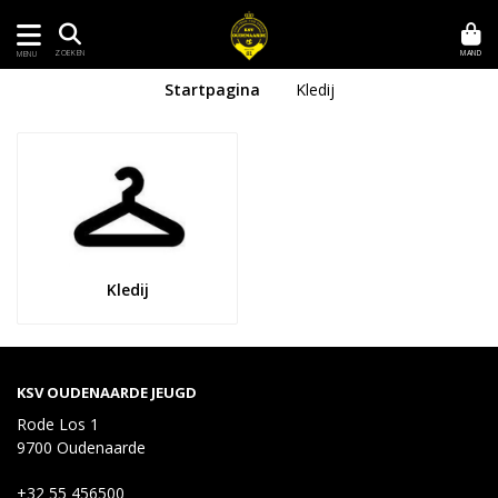
MAND
ZOEKEN
MENU
Startpagina
Kledij
Kledij
KSV OUDENAARDE JEUGD
Rode Los 1
9700 Oudenaarde
+32 55 456500